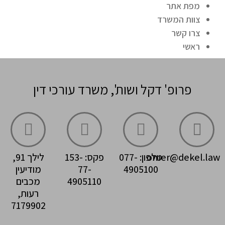
מפת אתר
צוות המשרד
צרו קשר
ראשי
פרופ' דקל ושות', משרד עורכי דין
omer@dekel.law
טלפון: 077-
פקס: 153-
לילך 91,
4905100
77-
מודיעין
4905110
מכבים
רעות,
7179902